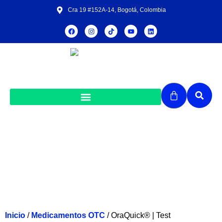
Cra 19 #152A-14, Bogotá, Colombia
OraQuick® | Test Autodiagnóstico de
VIH
Inicio
/
Medicamentos OTC
/ OraQuick® | Test