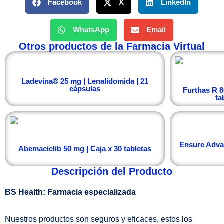
Facebook
X
LinkedIn
WhatsApp
Email
Otros productos de la Farmacia Virtual
Ladevina® 25 mg | Lenalidomida | 21
cápsulas
Furthas R 8
ta
Ensure Advan
Abemaciclib 50 mg | Caja x 30 tabletas
Descripción del Producto
BS Health: Farmacia especializada
Nuestros productos son seguros y eficaces, estos los