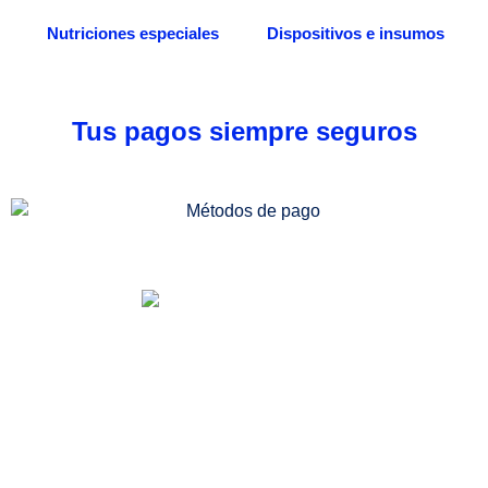
Nutriciones especiales
Dispositivos e insumos
Tus pagos siempre seguros
Somos una distribuidora especializada en venta
de medicamentos, dispositivos médicos e
insumos quirúrgicos. Desde nuestra
farmacia/dispensario, también podrás acceder a
más servicios, entre ellos la consulta médica