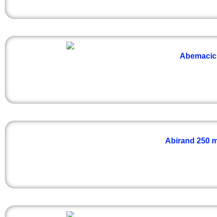
Abemacicli
Abirand 250 mg