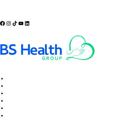
Cra 19 #152A-14, Bogotá, Colombia
Inicio
Farmacia Virtual
Servicios
Nosotros
Blog
Contacto