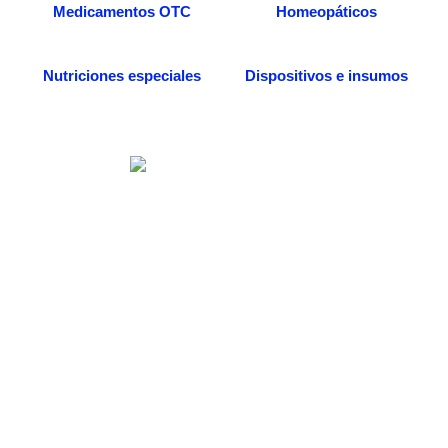
Medicamentos OTC
Homeopáticos
Nutriciones especiales
Dispositivos e insumos
Somos una distribuidora especializada en venta
de medicamentos, dispositivos médicos e
insumos quirúrgicos. Desde nuestra
farmacia/dispensario, también podrás acceder a
más servicios, entre ellos la consulta médica
especializada en medicina alternativa, todo
enfocado al beneficio de tu salud.
Categorías de Productos