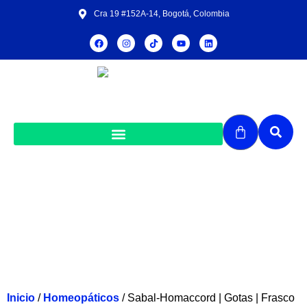
Cra 19 #152A-14, Bogotá, Colombia
Sabal-Homaccord | Gotas | Frasco x 30
mL
Inicio
/
Homeopáticos
/ Sabal-Homaccord | Gotas | Frasco