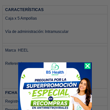
CARACTERÍSTICAS
Caja x 5 Ampollas
Vía de administración: Intramuscular
Marca HEEL
Referencia
Recompra
FICHA TÉCNICA
Registro Sanitario
MH2008 – 0000928
Presentación comercial
1