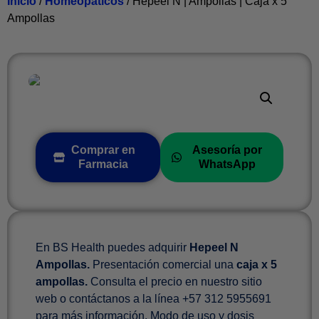
Inicio
/
Homeopáticos
/ Hepeel N | Ampollas | Caja x 5
Ampollas
Comprar en
Asesoría por
Farmacia
WhatsApp
En BS Health puedes adquirir
Hepeel N
Ampollas.
Presentación comercial una
caja x 5
ampollas.
Consulta el precio en nuestro sitio
web o contáctanos a la línea +57 312 5955691
para más información. Modo de uso y dosis