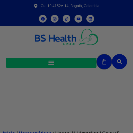
Cra 19 #152A-14, Bogotá, Colombia
Hepeel N | Ampollas | Caja x 5
Ampollas