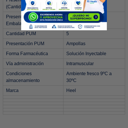
(Cantidad)
Presentación Comercial
Caja
Embalaje
Cantidad PUM
5
Presentación PUM
Ampollas
Forma Farmacéutica
Solución Inyectable
Vía administración
Intramuscular
Condiciones
Ambiente fresco 9ºC a
almacenamiento
30ºC
Marca
Heel