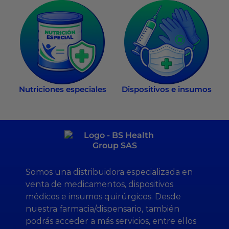
Nutriciones especiales
Dispositivos e insumos
Somos una distribuidora especializada en
venta de medicamentos, dispositivos
médicos e insumos quirúrgicos. Desde
nuestra farmacia/dispensario, también
podrás acceder a más servicios, entre ellos