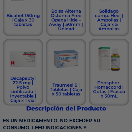
Bolsa Alterna
Solidago
Bicahet 150mg
Ostomía Free
comp. Heel |
| Caja x 30
Opaca Hide –
Ampollas |
tabletas
Away | 50mm |
Caja x 5
Unidad
Ampollas
Decapeptyl
22.5 mg |
Phosphor-
Traumeel S |
Polvo
Homaccord |
Tabletas | Caja
Liofilizado |
Gotas | Frasco
x 50 tabletas
Inyectable |
x 30mL
Caja x 1 vial
Descripción del Producto
ES UN MEDICAMENTO. NO EXCEDER SU
CONSUMO. LEER INDICACIONES Y