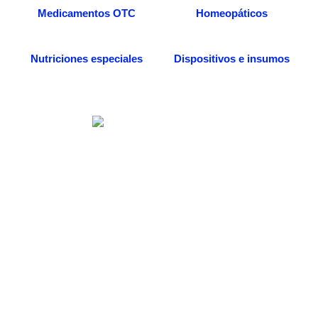
Medicamentos OTC
Homeopáticos
Nutriciones especiales
Dispositivos e insumos
Somos una distribuidora especializada en venta
de medicamentos, dispositivos médicos e
insumos quirúrgicos. Desde nuestra
farmacia/dispensario, también podrás acceder a
más servicios, entre ellos la consulta médica
especializada en medicina alternativa, todo
enfocado al beneficio de tu salud.
Categorías de Productos