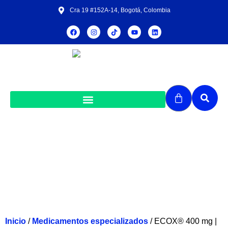
Cra 19 #152A-14, Bogotá, Colombia
ECOX® 400 mg | Etambutol | 30
tabletas
Inicio
/
Medicamentos especializados
/ ECOX® 400 mg |