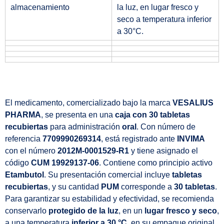
almacenamiento
la luz, en lugar fresco y
seco a temperatura inferior
a 30°C.
El medicamento, comercializado bajo la marca
VESALIUS
PHARMA
, se presenta en una
caja con 30 tabletas
recubiertas
para administración
oral
. Con número de
referencia
7709990269314
, está registrado ante
INVIMA
con el número
2012M-0001529-R1
y tiene asignado el
código
CUM 19929137-06
. Contiene como principio activo
Etambutol
. Su presentación comercial incluye
tabletas
recubiertas
, y su cantidad
PUM
corresponde a
30 tabletas
.
Para garantizar su estabilidad y efectividad, se recomienda
conservarlo
protegido de la luz
, en un
lugar fresco y seco
,
a una temperatura
inferior a 30 °C
, en su empaque original.