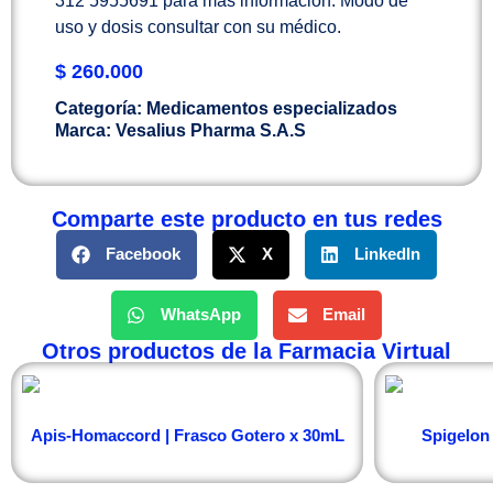
312 5955691 para más información. Modo de
uso y dosis consultar con su médico.
$
260.000
Categoría:
Medicamentos especializados
Marca:
Vesalius Pharma S.A.S
Comparte este producto en tus redes
Facebook
X
LinkedIn
WhatsApp
Email
Otros productos de la Farmacia Virtual
Apis-Homaccord | Frasco Gotero x 30mL
Spigelon 