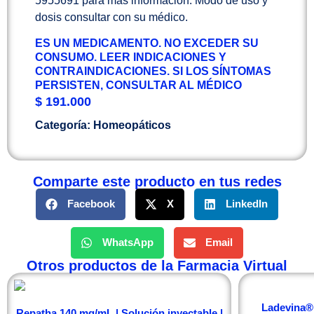
5955691 para más información. Modo de uso y
dosis consultar con su médico.
ES UN MEDICAMENTO. NO EXCEDER SU
CONSUMO. LEER INDICACIONES Y
CONTRAINDICACIONES. SI LOS SÍNTOMAS
PERSISTEN, CONSULTAR AL MÉDICO
$
191.000
Categoría:
Homeopáticos
Comparte este producto en tus redes
Facebook
X
LinkedIn
WhatsApp
Email
Otros productos de la Farmacia Virtual
Ladevina® 
Repatha 140 mg/mL | Solución inyectable |