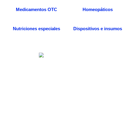
Medicamentos OTC
Homeopáticos
Nutriciones especiales
Dispositivos e insumos
Somos una distribuidora especializada en venta
de medicamentos, dispositivos médicos e
insumos quirúrgicos. Desde nuestra
farmacia/dispensario, también podrás acceder a
más servicios, entre ellos la consulta médica
especializada en medicina alternativa, todo
enfocado al beneficio de tu salud.
Categorías de Productos