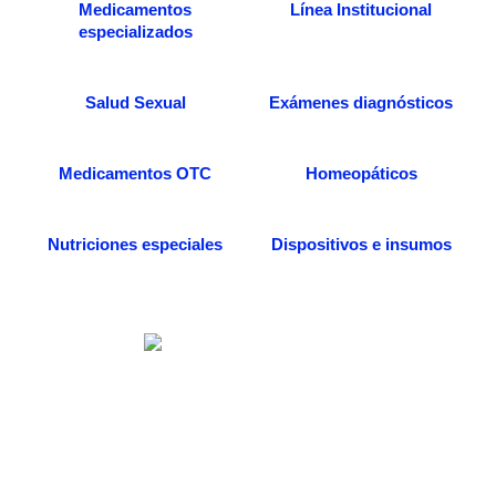
Medicamentos
Línea Institucional
especializados
Salud Sexual
Exámenes diagnósticos
Medicamentos OTC
Homeopáticos
Nutriciones especiales
Dispositivos e insumos
Somos una distribuidora especializada en venta
de medicamentos, dispositivos médicos e
insumos quirúrgicos. Desde nuestra