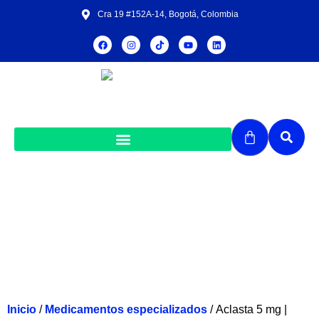
Cra 19 #152A-14, Bogotá, Colombia
Aclasta 5 mg | Solución para infusión |
Caja con frasco x 100 mL
Inicio
/
Medicamentos especializados
/ Aclasta 5 mg |