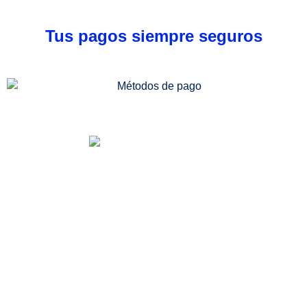
Tus pagos siempre seguros
Somos una distribuidora especializada en venta
de medicamentos, dispositivos médicos e
insumos quirúrgicos. Desde nuestra
farmacia/dispensario, también podrás acceder a
más servicios, entre ellos la consulta médica
especializada en medicina alternativa, todo
enfocado al beneficio de tu salud.