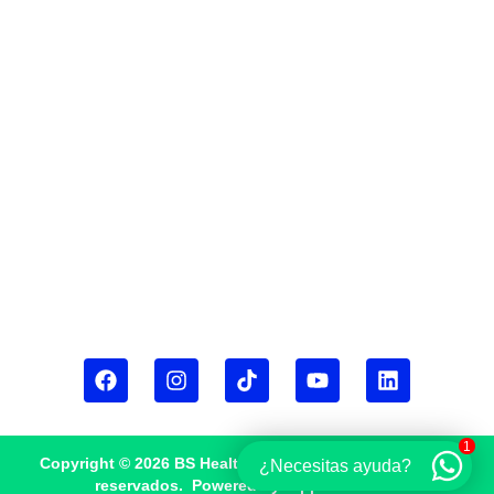
6:00 p.m.
Visítanos en Bogotá
Cra 19 #152A-14, Bogotá, Colombia
Conozca nuestra Política de Protección
de Datos Personales
BS Health Group
BS Health Farmacia Especializada
Términos y condiciones
Síguenos en Redes Sociales
1
Copyright © 2026
BS Health Group
Todos los derechos
¿Necesitas ayuda?
reservados. Powered by:
App Zone Web