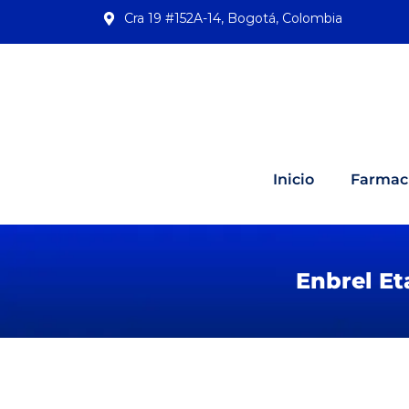
Cra 19 #152A-14, Bogotá, Colombia
Inicio
Farmaci
Enbrel Et