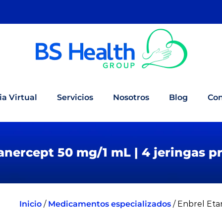
a Virtual
Servicios
Nosotros
Blog
Con
anercept 50 mg/1 mL | 4 jeringas p
Inicio
/
Medicamentos especializados
/ Enbrel Eta