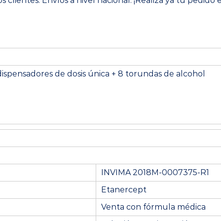
 clientes. Envíos a nivel nacional. ¡Realiza ya tu pedido 
 dispensadores de dosis única + 8 torundas de alcohol
INVIMA 2018M-0007375-R1
Etanercept
Venta con fórmula médica