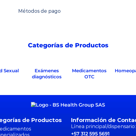
Categorías de Productos
d Sexual
Exámenes
Medicamentos
Homeopá
diagnósticos
OTC
egorías de Productos
Información de Conta
Línea principal/dispensario:
edicamentos
+57 312 595 5691
specializados