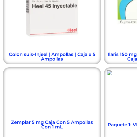
Colon suis-Injeel | Ampollas | Caja x 5
Ilaris 150 m
Ampollas
Caja
Zemplar 5 mg Caja Con 5 Ampollas
Paquete 1: VI
Con 1 mL