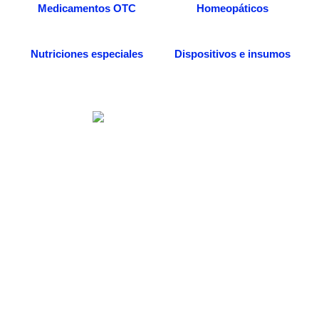
Medicamentos OTC
Homeopáticos
Nutriciones especiales
Dispositivos e insumos
Somos una distribuidora especializada en venta
de medicamentos, dispositivos médicos e
insumos quirúrgicos. Desde nuestra
farmacia/dispensario, también podrás acceder a
más servicios, entre ellos la consulta médica
especializada en medicina alternativa, todo
enfocado al beneficio de tu salud.
Categorías de Productos