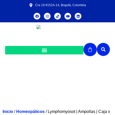
Cra 19 #152A-14, Bogotá, Colombia
Lymphomyosot | Ampollas | Caja x 5
ampollas
Inicio
/
Homeopáticos
/ Lymphomyosot | Ampollas | Caja x