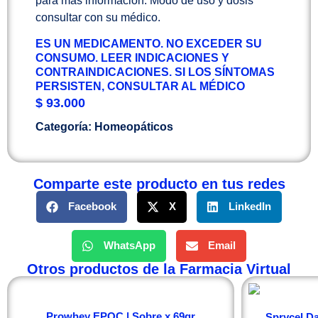
para más información. Modo de uso y dosis
consultar con su médico.
ES UN MEDICAMENTO. NO EXCEDER SU
CONSUMO. LEER INDICACIONES Y
CONTRAINDICACIONES. SI LOS SÍNTOMAS
PERSISTEN, CONSULTAR AL MÉDICO
$
93.000
Categoría:
Homeopáticos
Comparte este producto en tus redes
Facebook
X
LinkedIn
WhatsApp
Email
Otros productos de la Farmacia Virtual
Prowhey EPOC | Sobre x 69gr
Sprycel Da