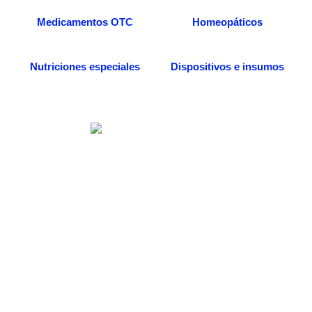
Medicamentos OTC
Homeopáticos
Nutriciones especiales
Dispositivos e insumos
Somos una distribuidora especializada en venta
de medicamentos, dispositivos médicos e
insumos quirúrgicos. Desde nuestra
farmacia/dispensario, también podrás acceder a
más servicios, entre ellos la consulta médica
especializada en medicina alternativa, todo
enfocado al beneficio de tu salud.
Categorías de Productos