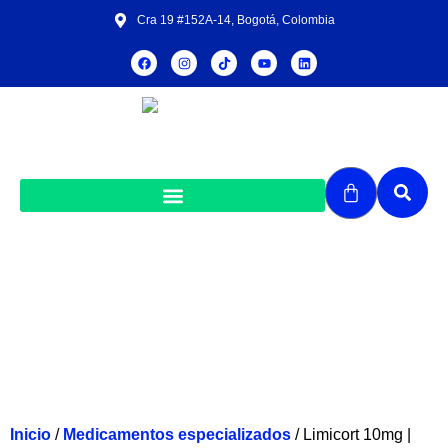
Cra 19 #152A-14, Bogotá, Colombia
Limicort 10mg | Caja con frasco x 100
tabletas
Inicio
/
Medicamentos especializados
/ Limicort 10mg |