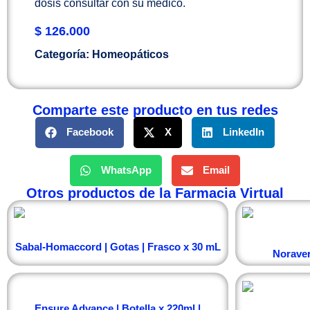
dosis consultar con su médico.
$
126.000
Categoría:
Homeopáticos
Comparte este producto en tus redes
Facebook
X
LinkedIn
WhatsApp
Email
Otros productos de la Farmacia Virtual
Sabal-Homaccord | Gotas | Frasco x 30 mL
Noraver
Ensure Advance | Botella x 220ml |