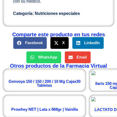
con su médico.
Categoría:
Nutriciones especiales
Comparte este producto en tus redes
Facebook
X
LinkedIn
WhatsApp
Email
Otros productos de la Farmacia Virtual
Genvoya 150 / 150 / 200 / 10 Mg Cajax30
Ilaris 150 m
Tabletas
Caja
Prowhey NET | Lata x 868gr | Vainilla
LACTATO D