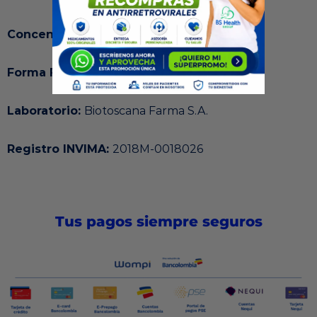
Concentración:
250 mg
Forma Farmacéutica:
Tableta Recubierta
Laboratorio:
Biotoscana Farma S.A.
Registro INVIMA:
2018M-0018026
Tus pagos siempre seguros