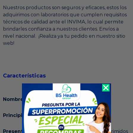
Nuestros productos son seguros y eficaces, estos los
adquirimos con laboratorios que cumplen requisitos
técnicos de calidad ante el INVIMA, lo cual permite
brindarles confianza a nuestros clientes. Envíos a
nivel nacional. ¡Realiza ya tu pedido en nuestro sitio
web!
Características
Nombre:
Zyvalix
Recompra
Principio activo:
Abiraterona
Presentación Comercial:
Caja con 120 comprimidos