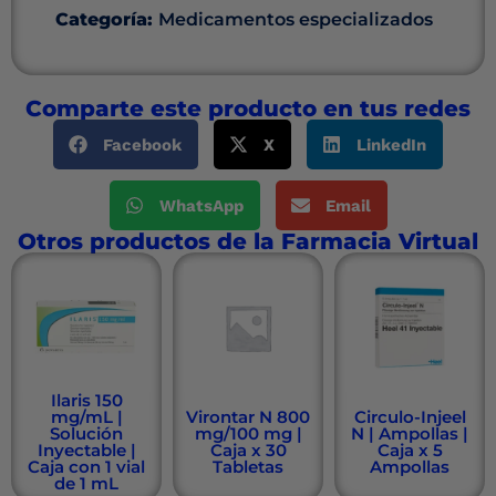
Categoría:
Medicamentos especializados
Comparte este producto en tus redes
Facebook
X
LinkedIn
WhatsApp
Email
Otros productos de la Farmacia Virtual
Ilaris 150
mg/mL |
Virontar N 800
Circulo-Injeel
Solución
mg/100 mg |
N | Ampollas |
Inyectable |
Caja x 30
Caja x 5
Caja con 1 vial
Tabletas
Ampollas
de 1 mL