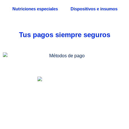
Nutriciones especiales
Dispositivos e insumos
Tus pagos siempre seguros
Somos una distribuidora especializada en venta
de medicamentos, dispositivos médicos e
insumos quirúrgicos. Desde nuestra
farmacia/dispensario, también podrás acceder a
más servicios, entre ellos la consulta médica