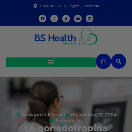
Cra 19 #152A-14, Bogotá, Colombia
Alexander Koppel
diciembre 27, 2024
Entrevistas
La gonadotropina