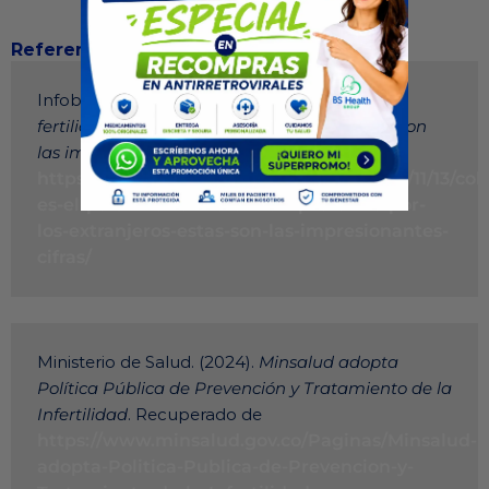
Referencias
Infobae. (2024). 
Colombia es el país líder en 
fertilidad preferido por los extranjeros: estas son 
las impresionantes cifras
. Recuperado de 
https://www.infobae.com/colombia/2024/11/13/col
es-el-pais-lider-en-fertilidad-preferido-por-
los-extranjeros-estas-son-las-impresionantes-
cifras/
Ministerio de Salud. (2024). 
Minsalud adopta 
Política Pública de Prevención y Tratamiento de la 
Infertilidad
. Recuperado de 
https://www.minsalud.gov.co/Paginas/Minsalud-
adopta-Politica-Publica-de-Prevencion-y-