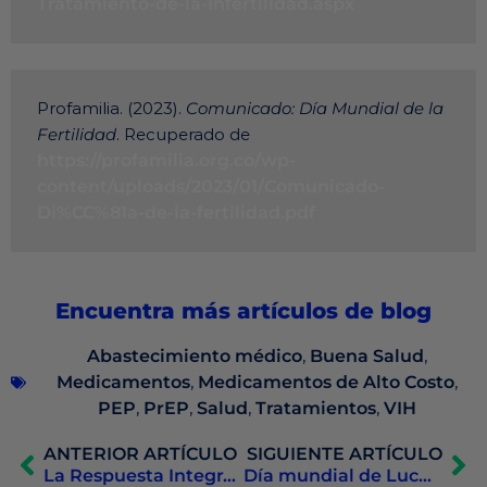
Tratamiento-de-la-Infertilidad.aspx
Profamilia. (2023). 
Comunicado: Día Mundial de la 
Fertilidad
. Recuperado de 
https://profamilia.org.co/wp-
content/uploads/2023/01/Comunicado-
Di%CC%81a-de-la-fertilidad.pdf
Encuentra más artículos de blog
Abastecimiento médico
,
Buena Salud
,
Medicamentos
,
Medicamentos de Alto Costo
,
PEP
,
PrEP
,
Salud
,
Tratamientos
,
VIH
ANTERIOR ARTÍCULO
SIGUIENTE ARTÍCULO
La Respuesta Integral a las Necesidades de Salud en Colombia
Día mundial de Lucha contra La Depresión