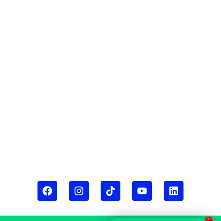
Lunes a Viernes de 8:00 a.m. a 5:00 p.m.
Sábados, Domingos y Festivos de 8:00
a.m. a 6:00 p.m.
Visítanos en Bogotá
Cra 19 #152A-14, Bogotá, Colombia
Conozca nuestra Política de
Protección de Datos Personales
BS Health Group
BS Health Farmacia Especializada
Términos y condiciones
Síguenos en Redes Sociales
1