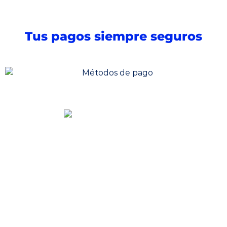
Tus pagos siempre seguros
Somos una distribuidora especializada en
venta de medicamentos, dispositivos
médicos e insumos quirúrgicos. Desde
nuestra farmacia/dispensario, también
podrás acceder a más servicios, entre ellos
la consulta médica especializada en
medicina alternativa, todo enfocado al