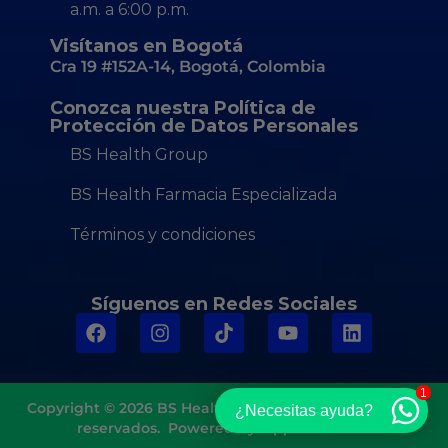
a.m. a 6:00 p.m.
Visítanos en Bogotá
Cra 19 #152A-14, Bogotá, Colombia
Conozca nuestra Política de
Protección de Datos Personales
BS Health Group
BS Health Farmacia Especializada
Términos y condiciones
Síguenos en Redes Sociales
1
Copyright © 2026
BS Health Group
Todos los derechos
¿Necesitas ayuda?
reservados. Powered by:
App Zone Web