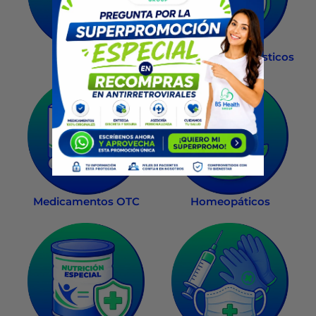
Recompra
Salud Sexual
Exámenes diagnósticos
Medicamentos OTC
Homeopáticos