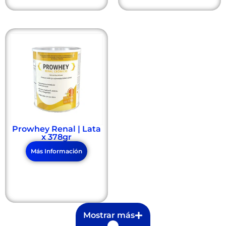
Prowhey Renal | Lata
x 378gr
Más Información
Mostrar más