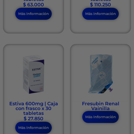
$
63.000
$
110.250
Más Información
Más Información
Estiva 600mg | Caja
Fresubin Renal
con frasco x 30
Vainilla
tabletas
Más Información
$
27.850
Más Información