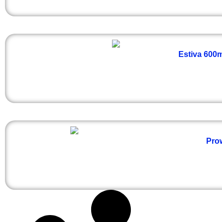
Estiva 600m
Prow