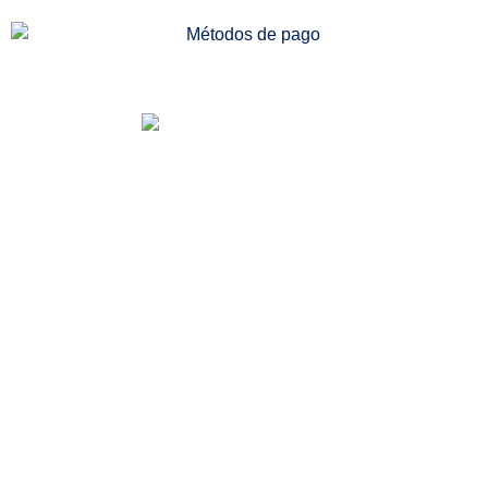
Somos una distribuidora especializada en venta
de medicamentos, dispositivos médicos e
insumos quirúrgicos. Desde nuestra
farmacia/dispensario, también podrás acceder a
más servicios, entre ellos la consulta médica
especializada en medicina alternativa, todo
enfocado al beneficio de tu salud.
Categorías de Productos
Medicamentos especializados
Línea institucional