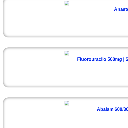
Anasto
Fluorouracilo 500mg | 
Abalam 600/300