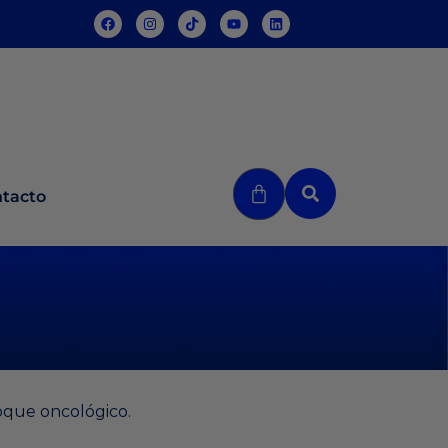
tacto
oque oncológico.