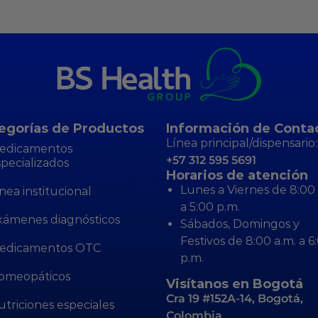
egorías de Productos
Información de Conta
Línea principal/dispensario:
edicamentos
+57 312 595 5691
specializados
Horarios de atención
Lunes a Viernes de 8:00 
nea institucional
a 5:00 p.m.
xámenes diagnósticos
Sábados, Domingos y
Festivos de 8:00 a.m. a 6
edicamentos OTC
p.m.
omeopáticos
Visítanos en Bogotá
Cra 19 #152A-14, Bogotá,
utriciones especiales
Colombia