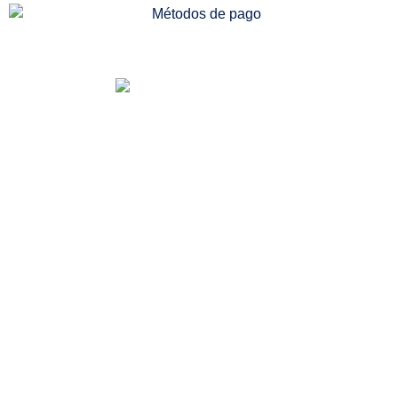
Somos una distribuidora especializada en venta
de medicamentos, dispositivos médicos e
insumos quirúrgicos. Desde nuestra
farmacia/dispensario, también podrás acceder a
más servicios, entre ellos la consulta médica
especializada en medicina alternativa, todo
enfocado al beneficio de tu salud.
Categorías de Productos
Medicamentos especializados
Línea institucional