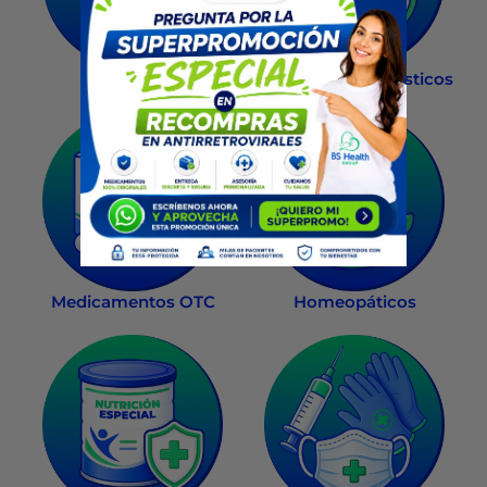
Recompra
Salud Sexual
Exámenes diagnósticos
Medicamentos OTC
Homeopáticos