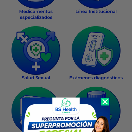
Medicamentos
Línea Institucional
especializados
Salud Sexual
Exámenes diagnósticos
Recompra