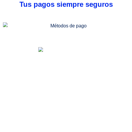
Tus pagos siempre seguros
Somos una distribuidora especializada en venta
de medicamentos, dispositivos médicos e
insumos quirúrgicos. Desde nuestra
farmacia/dispensario, también podrás acceder a
más servicios, entre ellos la consulta médica
especializada en medicina alternativa, todo
enfocado al beneficio de tu salud.
Categorías de Productos